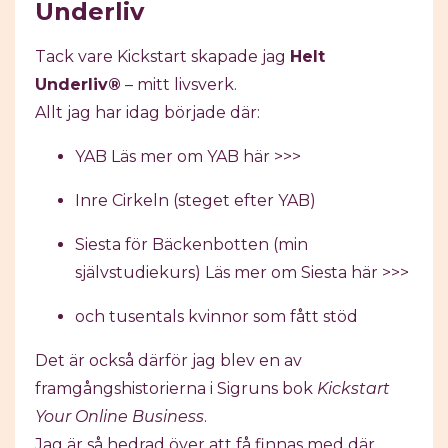
Underliv
Tack vare Kickstart skapade jag
Helt
Underliv®
– mitt livsverk.
Allt jag har idag började där:
YAB
Läs mer om YAB här >>>
Inre Cirkeln (steget efter YAB)
Siesta för Bäckenbotten (min
självstudiekurs)
Läs mer om Siesta här >>>
och tusentals kvinnor som fått stöd
Det är också därför jag blev en av
framgångshistorierna i Sigruns bok
Kickstart
Your Online Business
.
Jag är så hedrad över att få finnas med där.