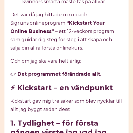
kvinnors smärta måste tas på allvar
Det var då jag hittade min coach
Sigruns
onlineprogram
“Kickstart Your
Online Business”
– ett 12-veckors program
som guidar dig steg för steg i att skapa och
sälja din allra första onlinekurs.
Och om jag ska vara helt ärlig:
👉
Det programmet förändrade allt.
⚡ Kickstart – en vändpunkt
Kickstart gav mig tre saker som blev nycklar till
allt jag byggt sedan dess:
1. Tydlighet – för första
gången visste jag vad jag