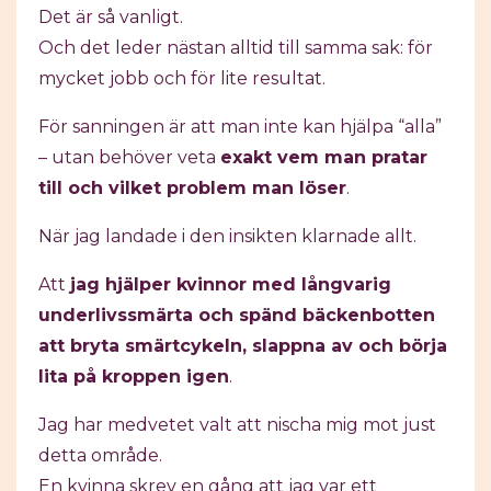
Det är så vanligt.
Och det leder nästan alltid till samma sak: för
mycket jobb och för lite resultat.
För sanningen är att man inte kan hjälpa “alla”
– utan behöver veta
exakt vem man pratar
till och vilket problem man löser
.
När jag landade i den insikten klarnade allt.
Att
jag hjälper kvinnor med långvarig
underlivssmärta och spänd bäckenbotten
att bryta smärtcykeln, slappna av och börja
lita på kroppen igen
.
Jag har medvetet valt att nischa mig mot just
detta område.
En kvinna skrev en gång att jag var ett