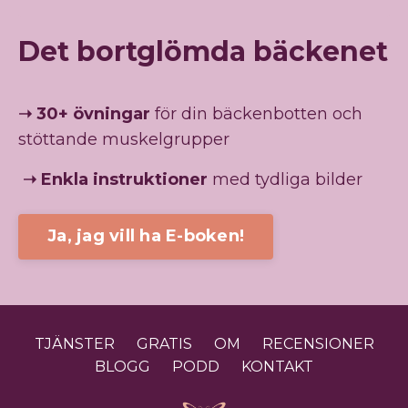
Det bortglömda bäckenet
➝
30+ övningar
för din bäckenbotten och
stöttande muskelgrupper
➝
Enkla instruktioner
med tydliga bilder
Ja, jag vill ha E-boken!
TJÄNSTER
GRATIS
OM
RECENSIONER
BLOGG
PODD
KONTAKT