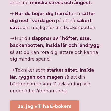
andning
minska stress och ångest.
➝
Hur du böjer dig framåt
och
sätter
dig ned i vardagen
på ett så
säkert
sätt
som möjligt för din bäckenbotten.
➝
Hur du
slappnar av i höfter, säte,
bäckenbotten, insida lår och ländrygg
så att du kan röra dig lättare och känna
dig mindre spänd.
➝
Tekniker som
stärker sätet, insida
lår, ryggen och magen
så att din
bäckenbotten kan få avlastning
och
underlättar återhämtning.
Ja, jag vill ha E-boken!