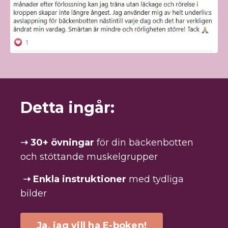
Detta ingår:
➝
30+ övningar
för din bäckenbotten
och stöttande muskelgrupper
➝
Enkla instruktioner
med
tydliga
bilder
Ja, jag vill ha E-boken!